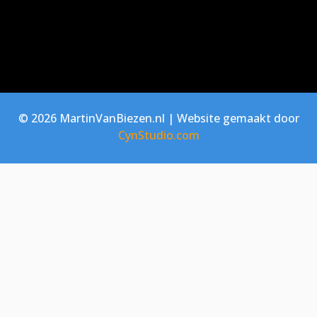
© 2026 MartinVanBiezen.nl | Website gemaakt door
CynStudio.com