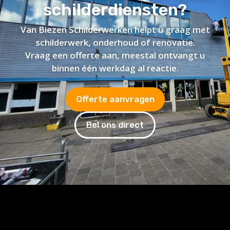
schilderdiensten?
Van Biezen Schilderwerken helpt u graag met
schilderwerk, onderhoud of renovatie.
Vraag een offerte aan, meestal ontvangt u
binnen één werkdag al reactie.
Offerte aanvragen
Bel ons direct