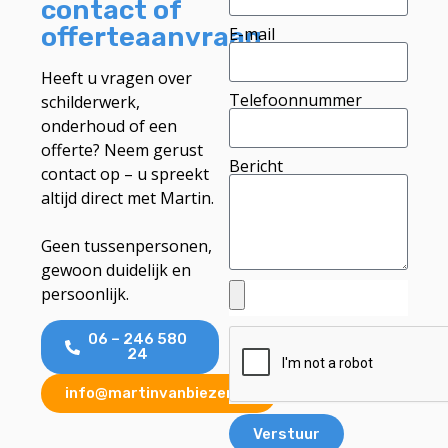
contact of
offerteaanvraag
E-mail
Heeft u vragen over
Telefoonnummer
schilderwerk,
onderhoud of een
offerte? Neem gerust
Bericht
contact op – u spreekt
altijd direct met Martin.
Geen tussenpersonen,
gewoon duidelijk en
persoonlijk.
06 – 246 580
24
info@martinvanbiezen.nl
Verstuur