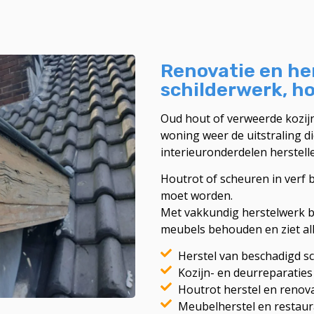
Renovatie en he
schilderwerk, h
Oud hout of verweerde kozijn
woning weer de uitstraling d
interieuronderdelen herstelle
Houtrot of scheuren in verf 
moet worden.
Met vakkundig herstelwerk bl
meubels behouden en ziet alle
Herstel van beschadigd s
Kozijn- en deurreparaties
Houtrot herstel en renov
Meubelherstel en restaur