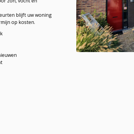
oor zon, vocht en
eurten blijft uw woning
mijn op kosten.
rk
nieuwen
t