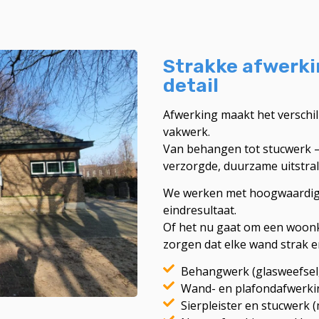
Strakke afwerkin
detail
Afwerking maakt het verschi
vakwerk.
Van behangen tot stucwerk – 
verzorgde, duurzame uitstrali
We werken met hoogwaardige
eindresultaat.
Of het nu gaat om een woonk
zorgen dat elke wand strak en
Behangwerk (glasweefsel,
Wand- en plafondafwerki
Sierpleister en stucwerk 