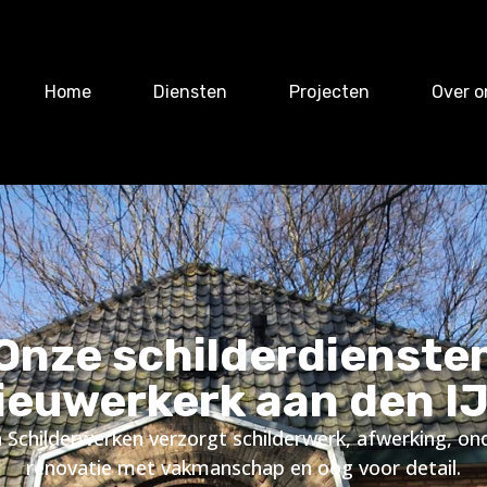
Home
Diensten
Projecten
Over o
Onze schilderdienste
Nieuwerkerk aan den IJ
 Schilderwerken verzorgt schilderwerk, afwerking, o
renovatie met vakmanschap en oog voor detail.