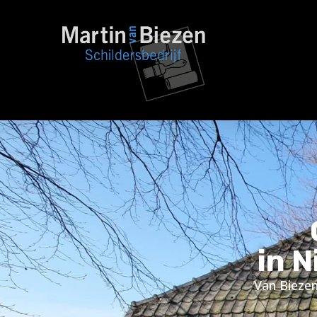
in 
Van Biezen