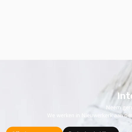
Int
Neem gerus
We werken in Nieuwerkerk aan den