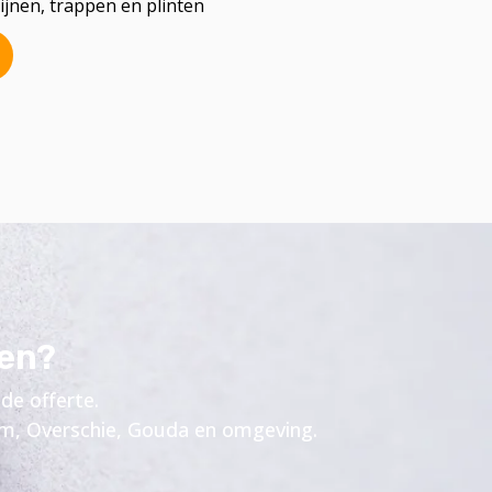
jnen, trappen en plinten
ten?
de offerte.
am, Overschie, Gouda en omgeving.